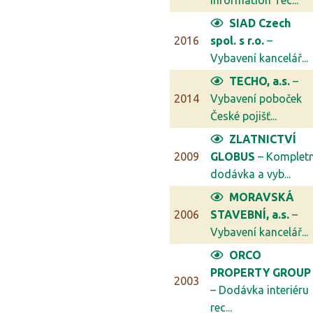
Information Tec...
SIAD Czech
2016
spol. s r.o.
–
Vybavení kancelář...
TECHO, a.s.
–
2014
Vybavení poboček
České pojišť...
ZLATNICTVÍ
2009
GLOBUS
– Kompletn
dodávka a vyb...
MORAVSKÁ
2006
STAVEBNÍ, a.s.
–
Vybavení kancelář...
ORCO
PROPERTY GROUP
2003
– Dodávka interiéru
rec...