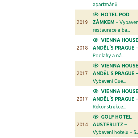
apartmánů
HOTEL POD
2019
ZÁMKEM
– Vybaven
restaurace a ba...
VIENNA HOUS
2018
ANDĚL ́S PRAGUE
Podlahy a ná...
VIENNA HOUS
2017
ANDĚL ́S PRAGUE
Vybavení Gue...
VIENNA HOUS
2017
ANDĚL ́S PRAGUE
Rekonstrukce...
GOLF HOTEL
2014
AUSTERLITZ
–
Vybavení hotelu – S..