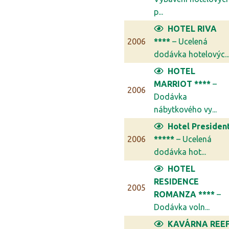
p...
HOTEL RIVA
2006
****
– Ucelená
dodávka hotelovýc..
HOTEL
MARRIOT ****
–
2006
Dodávka
nábytkového vy...
Hotel Presiden
2006
*****
– Ucelená
dodávka hot...
HOTEL
RESIDENCE
2005
ROMANZA ****
–
Dodávka voln...
KAVÁRNA REE