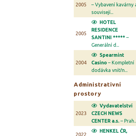
2005
– Vybavení kavárny 
souvisejí...
HOTEL
RESIDENCE
2005
SANTINI *****
–
Generální d...
Spearmint
2004
Casino
– Kompletní
dodávka vnitřn...
Administrativní
prostory
Vydavatelství
2023
CZECH NEWS
CENTER a.s.
– Prah..
HENKEL ČR,
2022