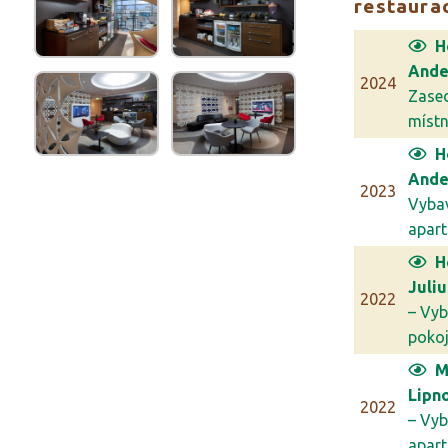
restaura
H
Ande
2024
Zase
míst
H
Ande
2023
Vyba
apar
H
Juli
2022
– Vyb
poko
M
Lipn
2022
– Vyb
apar