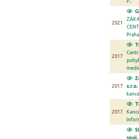
P...
G
ZÁKA
2021
CENT
Prah
T
Cent
2017
pohy
medic
Z
2017
s.r.o.
kancel
T
2017
Kanc
Infor
S
spol. 