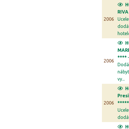
H
RIVA
2006
Ucel
dodá
hotel
H
MAR
****
2006
Dodá
náby
vy...
H
Pres
2006
****
Ucel
dodáv
H