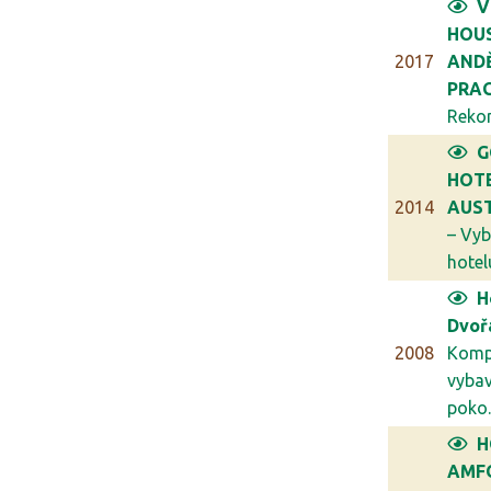
V
HOU
2017
ANDĚ
PRA
Rekon
G
HOT
2014
AUST
– Vyb
hotelu
H
Dvoř
2008
Komp
vybav
poko..
H
AMFO