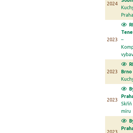
Sobí
2024
Kuch
Prah
R
Tene
2023
–
Komp
vybav
R
2023
Brno
Kuch
B
Prah
2023
Skříň
míru
B
Prah
2023