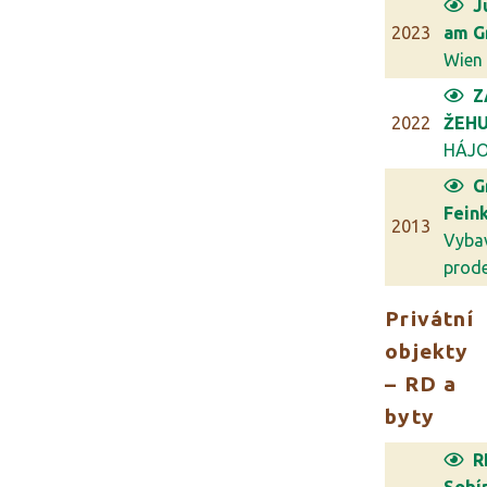
J
2023
am G
Wien
Z
2022
ŽEHU
HÁJ
G
Feink
2013
Vyba
prodej
Privátní
objekty
– RD a
byty
R