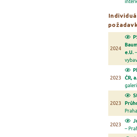
interi
Individuá
požadav
P
Bau
2024
e.U.
–
vybave
P
2023
ČR, a.
galerie
S
2023
Průh
Prah
J
2023
– Pra