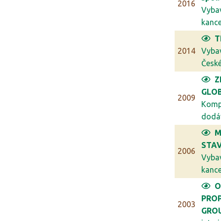
2016
Vyba
kancel
T
2014
Vyba
České 
Z
GLO
2009
Komp
dodáv
M
STAV
2006
Vyba
kancel
O
PRO
2003
GRO