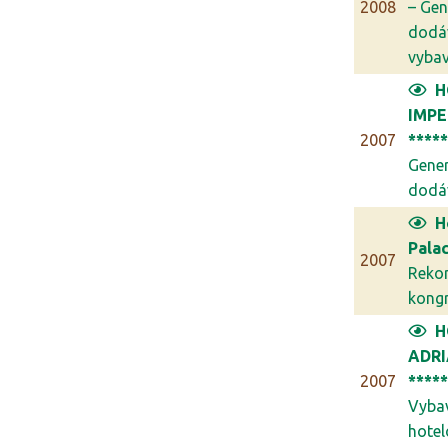
2008
– Gen
dodá
vybav.
H
IMPE
2007
****
Gener
dodáv
H
Palac
2007
Reko
kongr
H
ADR
2007
****
Vyba
hotel