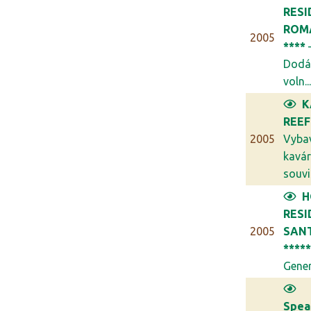
RESI
ROM
2005
****
Dodá
voln..
K
REEF
2005
Vyba
kavár
souvis
H
RESI
2005
SANT
****
Generá
Spea