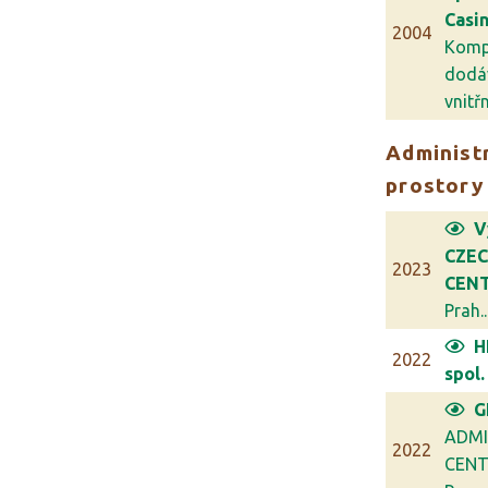
Casi
2004
Komp
dodá
vnitřn.
Administr
prostory
V
CZE
2023
CENT
Prah..
H
2022
spol. 
G
ADMI
2022
CENT