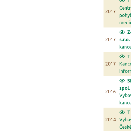
T
Cent
2017
pohy
medic
Z
2017
s.r.o.
kancel
T
2017
Kanc
Infor
S
spol. 
2016
Vyba
kancel
T
2014
Vyba
České 