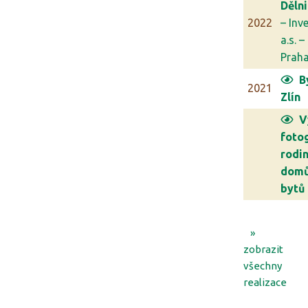
Děln
2022
– Inve
a.s. –
Prah
B
2021
Zlín
V
fotog
rodi
domů
bytů
»
zobrazit
všechny
realizace