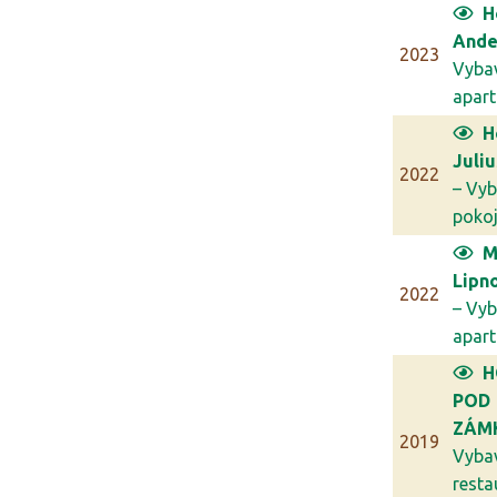
H
Ande
2023
Vyba
apar
H
Juli
2022
– Vyb
poko
M
Lipn
2022
– Vyb
apar
H
POD
ZÁM
2019
Vyba
resta