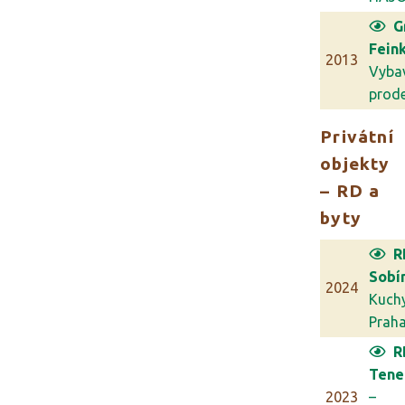
G
Feink
2013
Vyba
prodej
Privátní
objekty
– RD a
byty
R
Sobí
2024
Kuch
Prah
R
Tene
2023
–