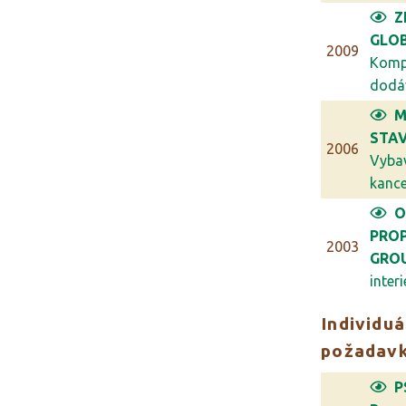
Z
GLO
2009
Komp
dodáv
M
STAV
2006
Vyba
kancel
O
PRO
2003
GRO
interi
Individuá
požadav
P