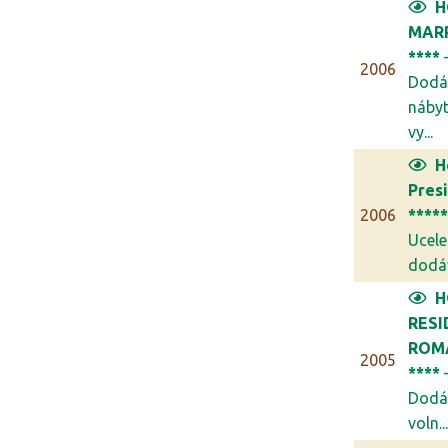
H
MAR
****
2006
Dodá
náby
vy...
H
Pres
2006
****
Ucel
dodáv
H
RESI
ROM
2005
****
Dodá
voln..