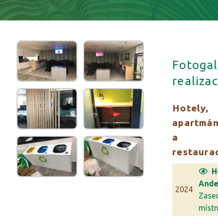
Fotogal
realizac
Hotely,
apartmá
a
restaura
H
Ande
2024
Zase
míst