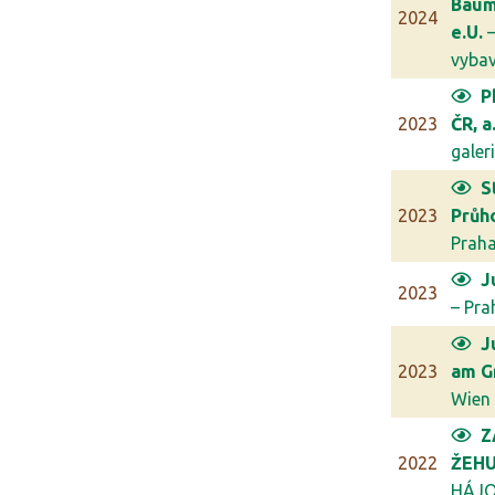
Bau
2024
e.U.
–
vybave
P
2023
ČR, a.
galerie
S
2023
Průh
Prah
J
2023
– Pra
J
2023
am G
Wien
Z
2022
ŽEHU
HÁJ