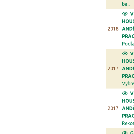
ba...
V
HOU
2018
ANDĚ
PRA
Podla
V
HOU
2017
ANDĚ
PRA
Vybav
V
HOU
2017
ANDĚ
PRA
Rekon
G