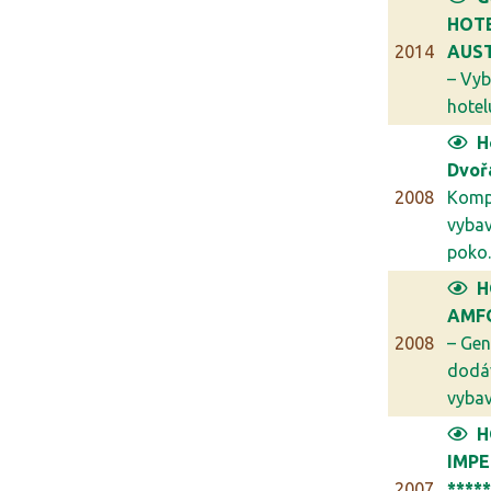
HOT
2014
AUST
– Vyb
hotelu
H
Dvoř
2008
Komp
vybav
poko..
H
AMFO
2008
– Gen
dodá
vybav.
H
IMPE
2007
****