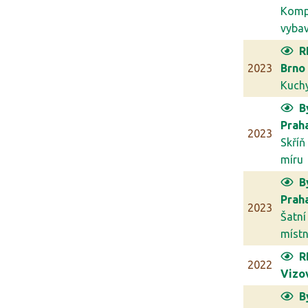
Komp
vybav
R
2023
Brno
Kuch
B
Prah
2023
Skříň
míru
B
Prah
2023
Šatní
míst
R
2022
Vizo
B