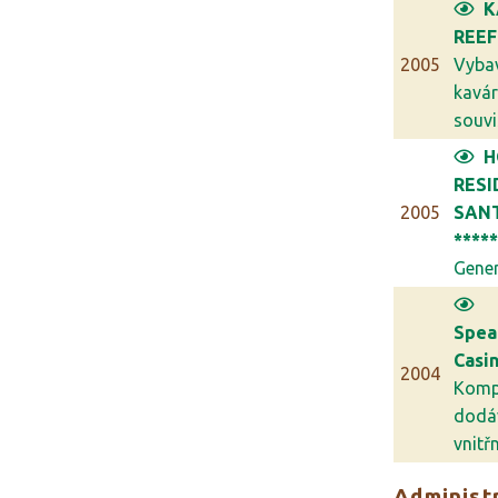
K
REEF
2005
Vyba
kavár
souvis
H
RESI
2005
SANT
****
Generá
Spea
Casi
2004
Komp
dodá
vnitřn.
Administr