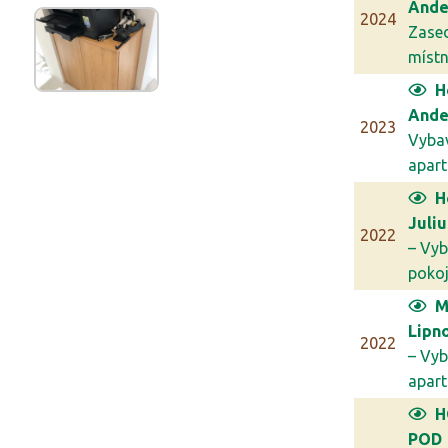
Ande
2024
Zase
míst
H
Ande
2023
Vyba
apar
H
Juli
2022
– Vyb
poko
M
Lipn
2022
– Vyb
apar
H
POD