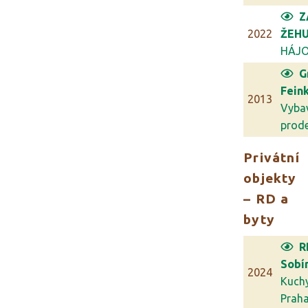
Z
2022
ŽEHU
HÁJ
G
Feink
2013
Vyba
prodej
Privátní
objekty
– RD a
byty
R
Sobí
2024
Kuch
Prah