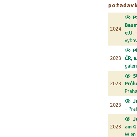
požadav
P
Bau
2024
e.U.
–
vybave
P
2023
ČR, a.
galerie
S
2023
Průh
Prah
J
2023
– Pra
J
2023
am G
Wien