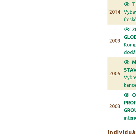
T
2014
Vyba
České 
Z
GLO
2009
Komp
dodáv
M
STAV
2006
Vyba
kancel
O
PRO
2003
GRO
interi
Individuá