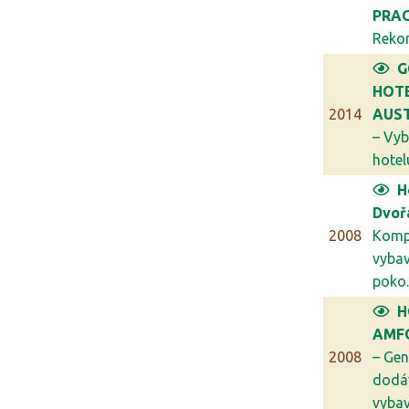
PRA
Rekon
G
HOT
2014
AUST
– Vyb
hotelu
H
Dvoř
2008
Komp
vybav
poko..
H
AMFO
2008
– Gen
dodá
vybav.