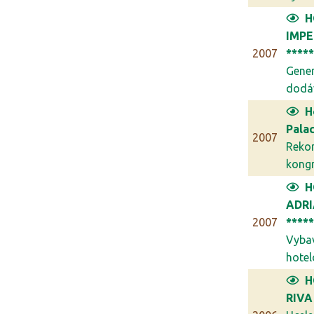
H
IMPE
2007
****
Gener
dodáv
H
Palac
2007
Reko
kongr
H
ADR
2007
****
Vyba
hotel
H
RIVA