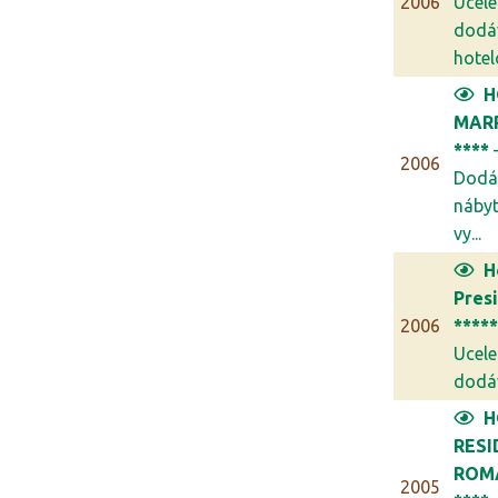
2006
Ucel
dodá
hotel
H
MAR
****
2006
Dodá
náby
vy...
H
Pres
2006
****
Ucel
dodáv
H
RESI
ROM
2005