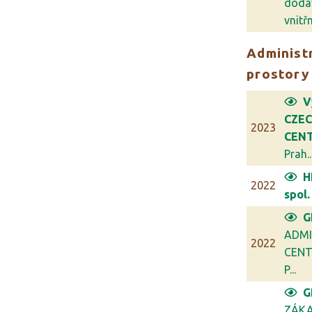
dodá
vnitřn.
Administr
prostory
V
CZE
2023
CENT
Prah..
H
2022
spol. 
G
ADMI
2022
CENT
P...
G
ZÁKA