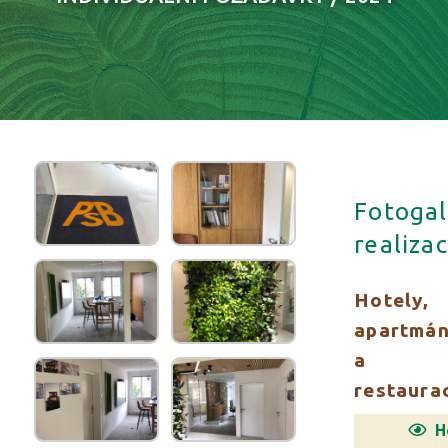
Fotogal
realizac
Hotely,
apartmá
a
restaura
H