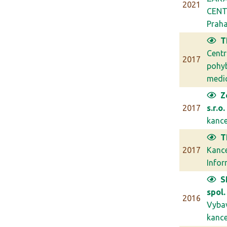
2021
CENT
Prah
T
Cent
2017
pohy
medic
Z
2017
s.r.o.
kancel
T
2017
Kanc
Infor
S
spol. 
2016
Vyba
kancel