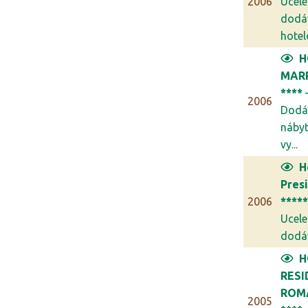
2006
Ucel
dodá
hotel
H
MAR
****
2006
Dodá
náby
vy...
H
Pres
2006
****
Ucel
dodáv
H
RESI
ROM
2005