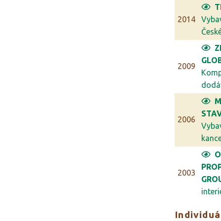
T
2014
Vyba
České 
Z
GLO
2009
Komp
dodáv
M
STAV
2006
Vyba
kancel
O
PRO
2003
GRO
interi
Individuá