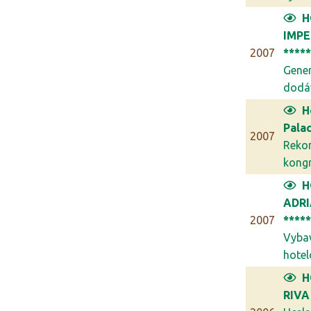
H
IMPE
2007
****
Gener
dodáv
H
Palac
2007
Reko
kongr
H
ADR
2007
****
Vyba
hotel
H
RIVA