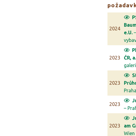
požadav
P
Bau
2024
e.U.
–
vybave
P
2023
ČR, a.
galerie
S
2023
Průh
Prah
J
2023
– Pra
J
2023
am G
Wien