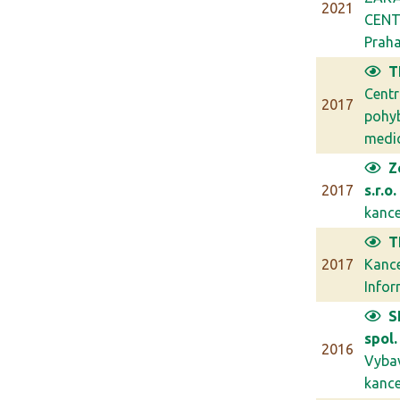
2021
CENT
Prah
T
Cent
2017
pohy
medic
Z
2017
s.r.o.
kancel
T
2017
Kanc
Infor
S
spol. 
2016
Vyba
kancel