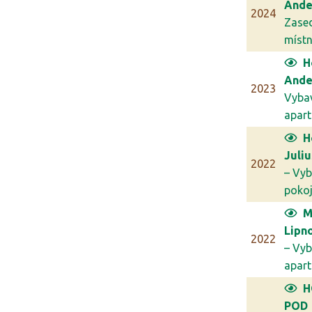
Ande
2024
Zase
míst
H
Ande
2023
Vyba
apar
H
Juli
2022
– Vyb
poko
M
Lipn
2022
– Vyb
apar
H
POD