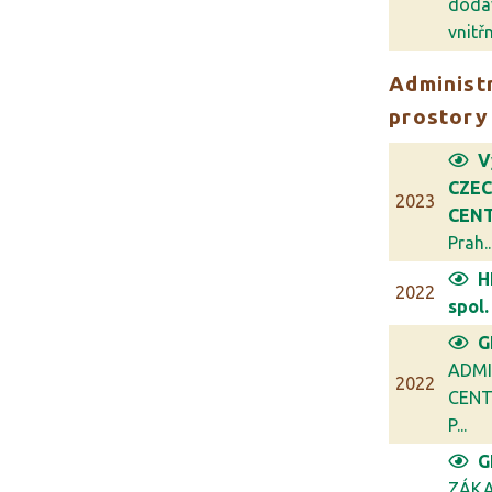
dodá
vnitřn.
Administr
prostory
V
CZE
2023
CENT
Prah..
H
2022
spol. 
G
ADMI
2022
CENT
P...
G
ZÁKA