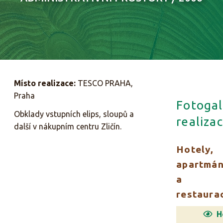
Místo realizace:
TESCO PRAHA,
Praha
Fotogal
Obklady vstupních elips, sloupů a
realizac
další v nákupním centru Zličín.
Hotely,
apartmá
a
restaura
H