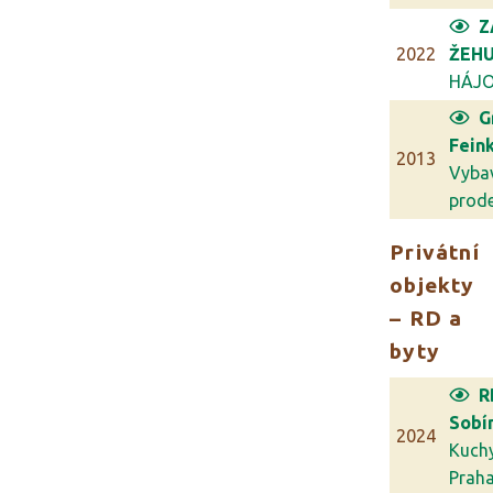
Z
2022
ŽEHU
HÁJ
G
Feink
2013
Vyba
prodej
Privátní
objekty
– RD a
byty
R
Sobí
2024
Kuch
Prah