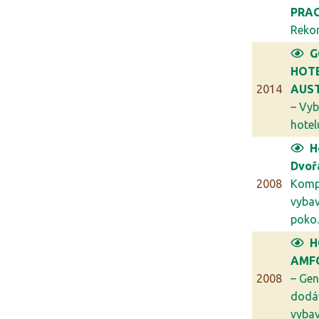
PRA
Rekon
G
HOT
2014
AUST
– Vyb
hotelu
H
Dvoř
2008
Komp
vybav
poko..
H
AMFO
2008
– Gen
dodá
vybav.