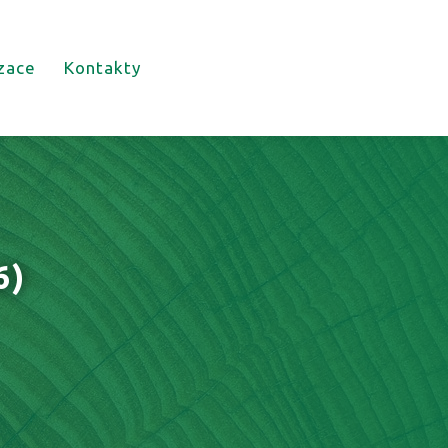
izace
Kontakty
6)