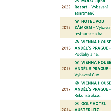
MOLO Lipno
2022
Resort
– Vybavení
apartmánů
HOTEL POD
2019
ZÁMKEM
– Vybaven
restaurace a ba...
VIENNA HOUS
2018
ANDĚL ́S PRAGUE
Podlahy a ná...
VIENNA HOUS
2017
ANDĚL ́S PRAGUE
Vybavení Gue...
VIENNA HOUS
2017
ANDĚL ́S PRAGUE
Rekonstrukce...
GOLF HOTEL
2014
AUSTERLITZ
–