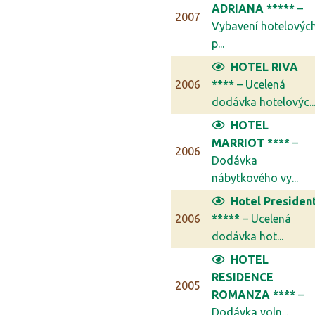
ADRIANA *****
–
2007
Vybavení hotelovýc
p...
HOTEL RIVA
2006
****
– Ucelená
dodávka hotelovýc..
HOTEL
MARRIOT ****
–
2006
Dodávka
nábytkového vy...
Hotel Presiden
2006
*****
– Ucelená
dodávka hot...
HOTEL
RESIDENCE
2005
ROMANZA ****
–
Dodávka voln...