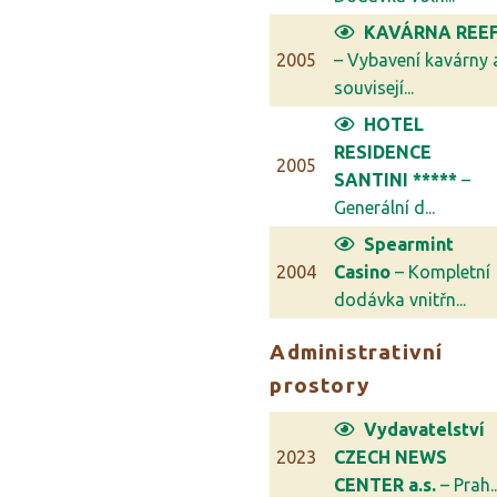
KAVÁRNA REE
2005
– Vybavení kavárny 
souvisejí...
HOTEL
RESIDENCE
2005
SANTINI *****
–
Generální d...
Spearmint
2004
Casino
– Kompletní
dodávka vnitřn...
Administrativní
prostory
Vydavatelství
2023
CZECH NEWS
CENTER a.s.
– Prah..