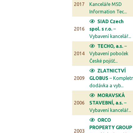
2017
Kanceláře MSD
Information Tec...
SIAD Czech
2016
spol. s r.o.
–
Vybavení kancelář...
TECHO, a.s.
–
2014
Vybavení poboček
České pojišť...
ZLATNICTVÍ
2009
GLOBUS
– Kompletn
dodávka a vyb...
MORAVSKÁ
2006
STAVEBNÍ, a.s.
–
Vybavení kancelář...
ORCO
PROPERTY GROUP
2003