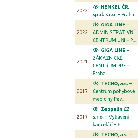
HENKEL ČR,
2022
spol. s r.o.
– Praha
GIGA LINE
–
2022
ADMINISTRATIVNÍ
CENTRUM UNI – P...
GIGA LINE
–
ZÁKAZNICKÉ
2021
CENTRUM PRE –
Praha
TECHO, a.s.
–
2017
Centrum pohybové
medicíny Pav...
Zeppelin CZ
2017
s.r.o.
– Vybavení
kanceláří – B...
TECHO, a.s.
–