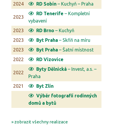
2024
RD Sobín
– Kuchyň – Praha
RD Tenerife
– Kompletní
2023
vybavení
2023
RD Brno
– Kuchyň
2023
Byt Praha
– Skříň na míru
2023
Byt Praha
– Šatní místnost
2022
RD Vizovice
Byty Dělnická
– Invest, a.s. –
2022
Praha
2021
Byt Zlín
Výběr fotografií rodinných
domů a bytů
» zobrazit všechny realizace