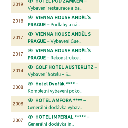
HOTEL POD ZÁMKEM
–
2019
Vybavení restaurace a ba...
VIENNA HOUSE ANDĚL ́S
2018
PRAGUE
– Podlahy a ná...
VIENNA HOUSE ANDĚL ́S
2017
PRAGUE
– Vybavení Gue...
VIENNA HOUSE ANDĚL ́S
2017
PRAGUE
– Rekonstrukce...
GOLF HOTEL AUSTERLITZ
–
2014
Vybavení hotelu – S...
Hotel Dvořák ****
–
2008
Kompletní vybavení poko...
HOTEL AMFORA ****
–
2008
Generální dodávka vybav...
HOTEL IMPERIAL *****
–
2007
Generální dodávka in...