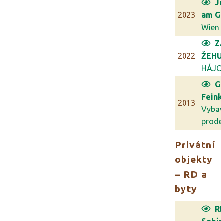
J
2023
am G
Wien
Z
2022
ŽEHU
HÁJ
G
Feink
2013
Vyba
prodej
Privátní
objekty
– RD a
byty
R