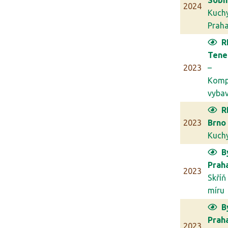
Sobí
2024
Kuch
Prah
R
Tene
2023
–
Komp
vybav
R
2023
Brno
Kuch
B
Prah
2023
Skříň
míru
B
Prah
2023