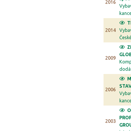
2016
Vyba
kancel
T
2014
Vyba
České 
Z
GLO
2009
Komp
dodáv
M
STAV
2006
Vyba
kancel
O
PRO
2003
GRO