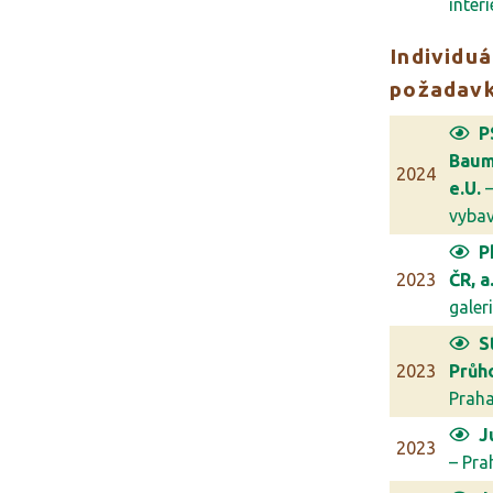
interi
Individuá
požadav
P
Bau
2024
e.U.
–
vybave
P
2023
ČR, a.
galerie
S
2023
Průh
Prah
J
2023
– Pra