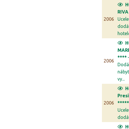
H
RIVA
2006
Ucel
dodá
hotel
H
MAR
****
2006
Dodá
náby
vy...
H
Pres
2006
****
Ucel
dodáv
H