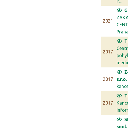
P...
G
ZÁKA
2021
CENT
Prah
T
Cent
2017
pohy
medic
Z
2017
s.r.o.
kancel
T
2017
Kanc
Infor
S
spol. 