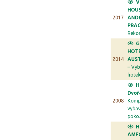
V
HOU
2017
ANDĚ
PRA
Rekon
G
HOT
2014
AUST
– Vyb
hotelu
H
Dvoř
2008
Komp
vybav
poko..
H
AMFO