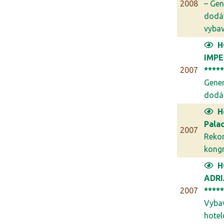
2008
– Gen
dodá
vybav.
H
IMPE
2007
****
Gener
dodáv
H
Palac
2007
Reko
kongr
H
ADR
2007
****
Vyba
hotel