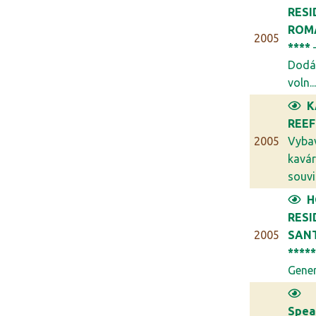
RESI
ROM
2005
****
Dodá
voln..
K
REEF
2005
Vyba
kavár
souvis
H
RESI
2005
SANT
****
Generá
Spea