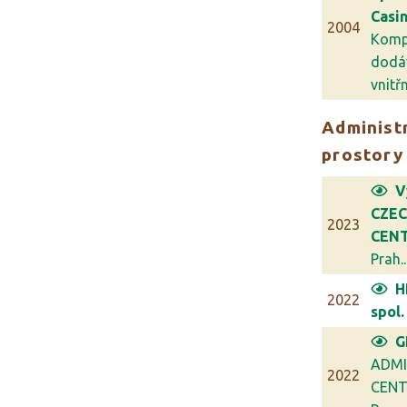
Casi
2004
Komp
dodá
vnitřn.
Administr
prostory
V
CZE
2023
CENT
Prah..
H
2022
spol. 
G
ADMI
2022
CENT