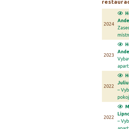
restaura
H
Ande
2024
Zase
míst
H
Ande
2023
Vyba
apar
H
Juli
2022
– Vyb
poko
M
Lipn
2022
– Vyb
apar