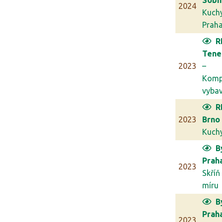
Sobí
2024
Kuch
Prah
R
Tene
2023
–
Komp
vybav
R
2023
Brno
Kuch
B
Prah
2023
Skříň
míru
B
Prah
2023