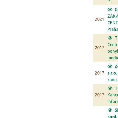
P...
G
ZÁKA
2021
CENT
Prah
T
Cent
2017
pohy
medic
Z
2017
s.r.o.
kancel
T
2017
Kanc
Infor
S
spol. 