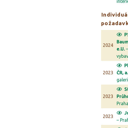
interi
Individuá
požadav
P
Bau
2024
e.U.
–
vybave
P
2023
ČR, a.
galerie
S
2023
Průh
Prah
J
2023
– Pra