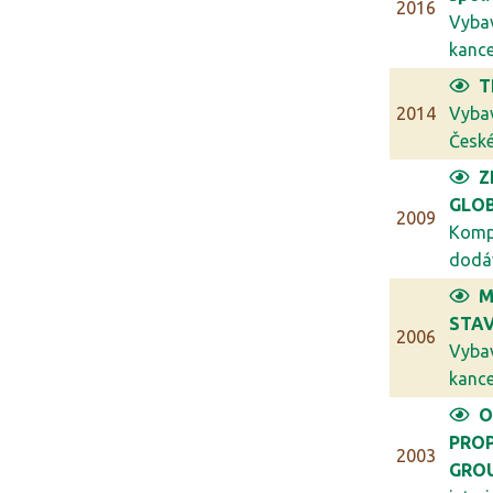
2016
Vyba
kancel
T
2014
Vyba
České 
Z
GLO
2009
Komp
dodáv
M
STAV
2006
Vyba
kancel
O
PRO
2003
GRO