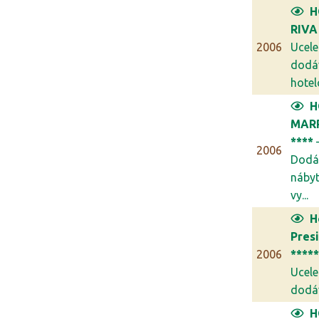
H
RIVA
2006
Ucel
dodá
hotel
H
MAR
****
2006
Dodá
náby
vy...
H
Pres
2006
****
Ucel
dodáv
H