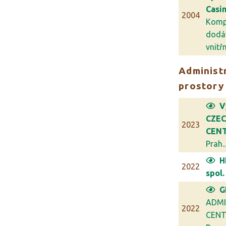
Casi
2004
Komp
dodá
vnitřn.
Administr
prostory
V
CZE
2023
CENT
Prah..
H
2022
spol. 
G
ADMI
2022
CENT