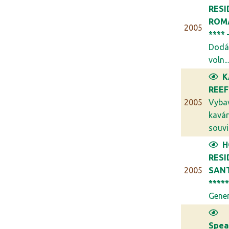
RESI
ROM
2005
****
Dodá
voln..
K
REEF
2005
Vyba
kavár
souvis
H
RESI
2005
SANT
****
Generá
Spea