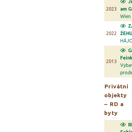
J
2023
am G
Wien
Z
2022
ŽEHU
HÁJ
G
Feink
2013
Vyba
prodej
Privátní
objekty
– RD a
byty
R