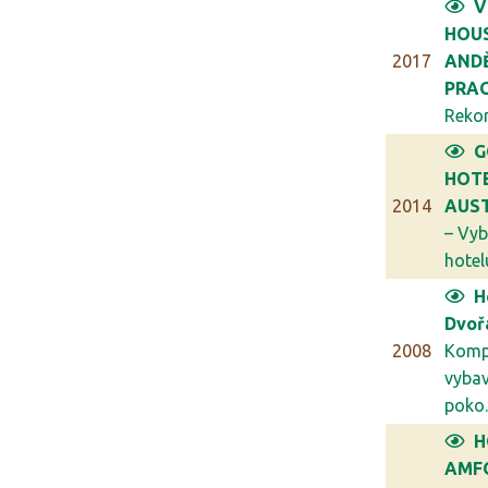
V
HOU
2017
ANDĚ
PRA
Rekon
G
HOT
2014
AUST
– Vyb
hotelu
H
Dvoř
2008
Komp
vybav
poko..
H
AMFO