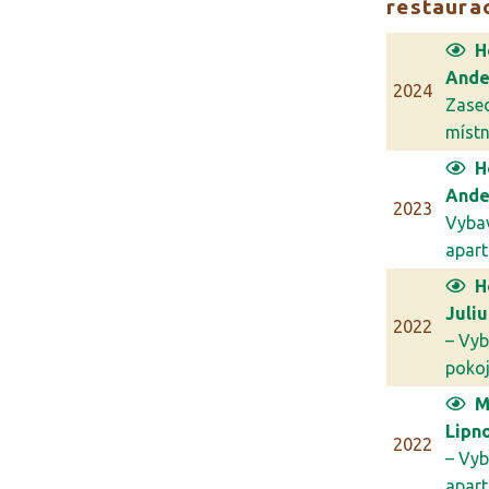
restaura
H
Ande
2024
Zase
míst
H
Ande
2023
Vyba
apar
H
Juli
2022
– Vyb
poko
M
Lipn
2022
– Vyb
apar