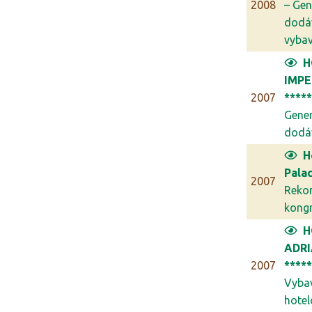
2008
– Gen
dodá
vybav.
H
IMPE
2007
****
Gener
dodáv
H
Palac
2007
Reko
kongr
H
ADR
2007
****
Vyba
hotel