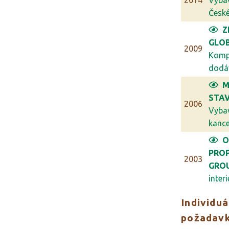
2014
Vyba
České 
Z
GLO
2009
Komp
dodáv
M
STAV
2006
Vyba
kancel
O
PRO
2003
GRO
interi
Individuá
požadav