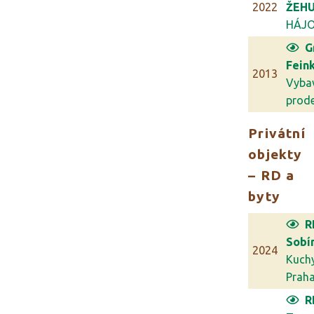
2022
ŽEHU
HÁJ
G
Feink
2013
Vyba
prodej
Privátní
objekty
– RD a
byty
R
Sobí
2024
Kuch
Prah
R