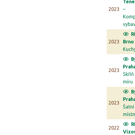
Tene
2023
–
Komp
vybav
R
2023
Brno
Kuch
B
Prah
2023
Skříň
míru
B
Prah
2023
Šatní
míst
R
2022
Vizo