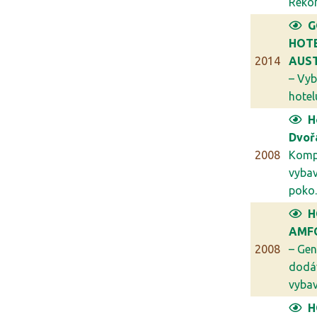
Rekon
G
HOT
2014
AUST
– Vyb
hotelu
H
Dvoř
2008
Komp
vybav
poko..
H
AMFO
2008
– Gen
dodá
vybav.
H