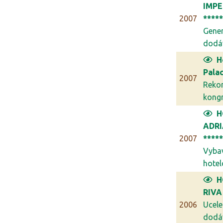
IMPE
2007
****
Gener
dodáv
H
Palac
2007
Reko
kongr
H
ADR
2007
****
Vyba
hotel
H
RIVA
2006
Ucel
dodá