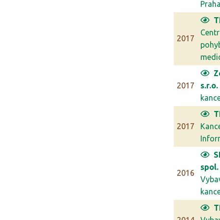
Prah
T
Cent
2017
pohy
medic
Z
2017
s.r.o.
kancel
T
2017
Kanc
Infor
S
spol. 
2016
Vyba
kancel
T