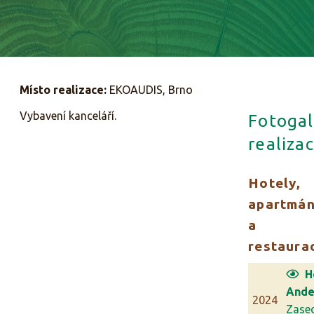
Místo realizace:
EKOAUDIS, Brno
Vybavení kanceláří.
Fotogal
realizac
Hotely,
apartmá
a
restaura
H
Ande
2024
Zase