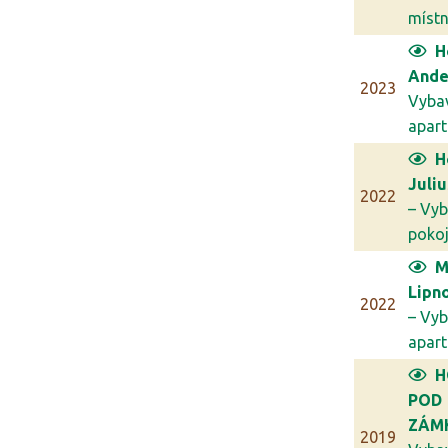
míst
H
Ande
2023
Vyba
apar
H
Juli
2022
– Vyb
poko
M
Lipn
2022
– Vyb
apar
H
POD
ZÁM
2019