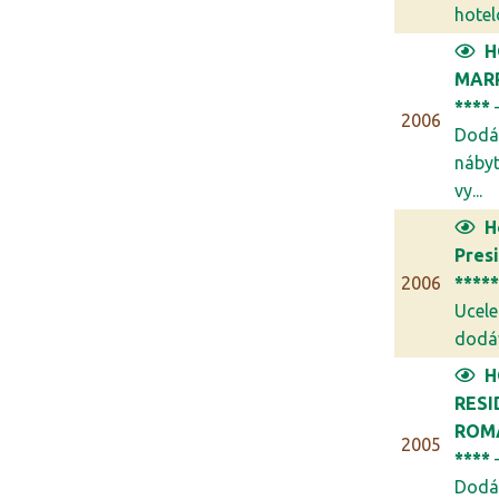
hotel
H
MAR
****
2006
Dodá
náby
vy...
H
Pres
2006
****
Ucel
dodáv
H
RESI
ROM
2005
****
Dodá