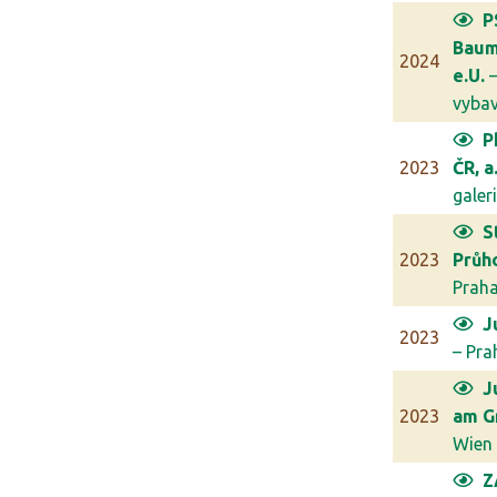
P
Bau
2024
e.U.
–
vybave
P
2023
ČR, a.
galerie
S
2023
Průh
Prah
J
2023
– Pra
J
2023
am G
Wien
Z