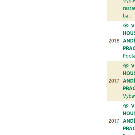
Vyba
resta
ba...
V
HOU
2018
ANDĚ
PRA
Podla
V
HOU
2017
ANDĚ
PRA
Vybav
V
HOU
2017
ANDĚ
PRA