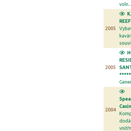
voln..
K
REEF
2005
Vyba
kavár
souvis
H
RESI
2005
SANT
****
Generá
Spea
Casi
2004
Komp
dodá
vnitřn.