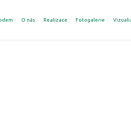
odem
O nás
Realizace
Fotogalerie
Vizual