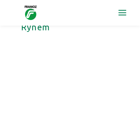
Archiv štítku:
Kolín nad
Rýnem