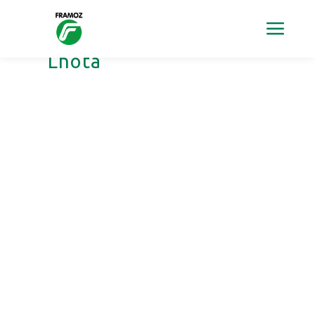
Archiv štítku:
Horní
Lhota